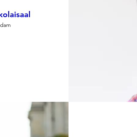
kolaisaal
tsdam