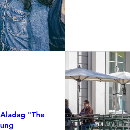
n Aladag "The
rung