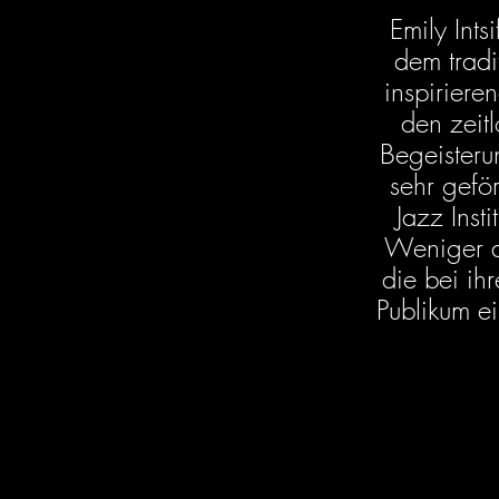
Emily Ints
dem tradi
inspiriere
den zeit
Begeisteru
sehr gefö
Jazz Inst
Weniger au
die bei ih
Publikum e